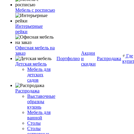
Мебель с росписью
Интерьерные
рейки
Офисная мебель на
заказ
Акции
Где
Портфолио
и
Распродажа
купи
Детская мебель
скидки
Мебель для
детских
садов
Распродажа
Выставочные
образцы
кухонь
Мебель для
ванной
Столы
Столы
островные