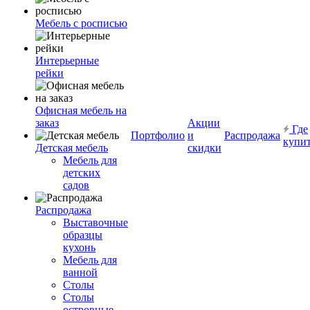
Мебель с росписью
Интерьерные
рейки
Офисная мебель на
заказ
Акции
Где
Портфолио
и
Распродажа
купи
Детская мебель
скидки
Мебель для
детских
садов
Распродажа
Выставочные
образцы
кухонь
Мебель для
ванной
Столы
Столы
островные