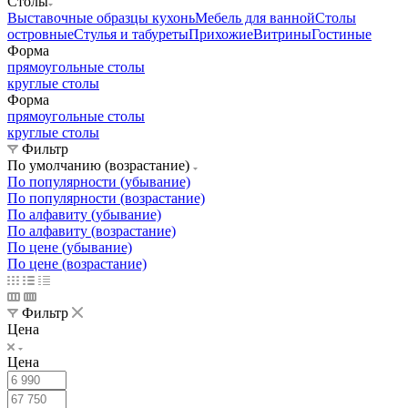
Столы
Выставочные образцы кухонь
Мебель для ванной
Столы
островные
Стулья и табуреты
Прихожие
Витрины
Гостиные
Форма
прямоугольные столы
круглые столы
Форма
прямоугольные столы
круглые столы
Фильтр
По умолчанию (возрастание)
По популярности (убывание)
По популярности (возрастание)
По алфавиту (убывание)
По алфавиту (возрастание)
По цене (убывание)
По цене (возрастание)
Фильтр
Цена
Цена