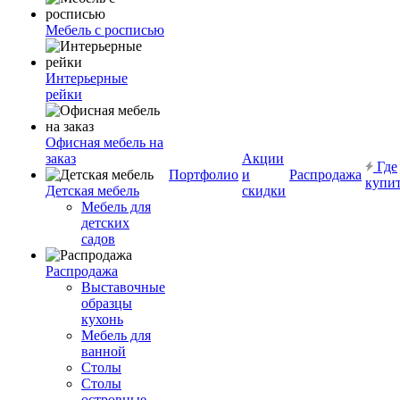
Мебель с росписью
Интерьерные
рейки
Офисная мебель на
заказ
Акции
Где
Портфолио
и
Распродажа
купи
Детская мебель
скидки
Мебель для
детских
садов
Распродажа
Выставочные
образцы
кухонь
Мебель для
ванной
Столы
Столы
островные