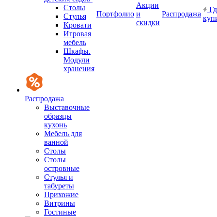
Акции
Столы
Гд
Портфолио
и
Распродажа
Стулья
куп
скидки
Кровати
Игровая
мебель
Шкафы.
Модули
хранения
Распродажа
Выставочные
образцы
кухонь
Мебель для
ванной
Столы
Столы
островные
Стулья и
табуреты
Прихожие
Витрины
Гостиные