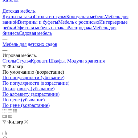
—
Детская мебель
Кухни на заказ
Столы и стулья
Корпусная мебель
Мебель для
ванной
Витрины и буфеты
Мебель с росписью
Интерьерные
рейки
Офисная мебель на заказ
Распродажа
Мебель для
бизнеса
Садовая мебель
—
Мебель для детских садов
—
Игровая мебель
Столы
Стулья
Кровати
Шкафы. Модули хранения
Фильтр
По умолчанию (возрастание)
По популярности (убывание)
По популярности (возрастание)
По алфавиту (убывание)
По алфавиту (возрастание)
По цене (убывание)
По цене (возрастание)
Фильтр